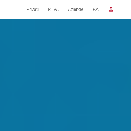
Privati
P. IVA
Aziende
P.A.