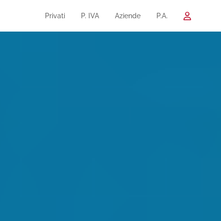
Privati
P. IVA
Aziende
P.A.