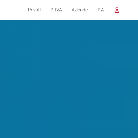
Privati
P. IVA
Aziende
P.A.