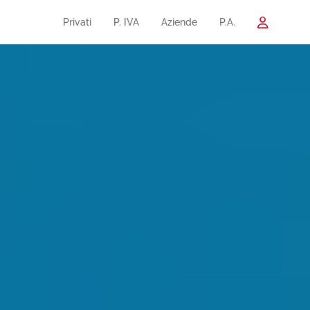
Privati
P. IVA
Aziende
P.A.