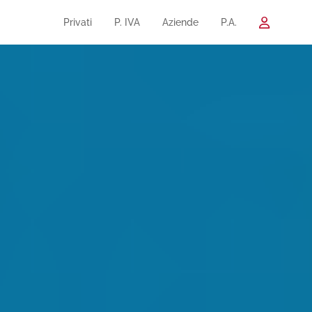
Privati
P. IVA
Aziende
P.A.