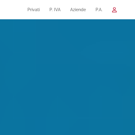
Privati
P. IVA
Aziende
P.A.