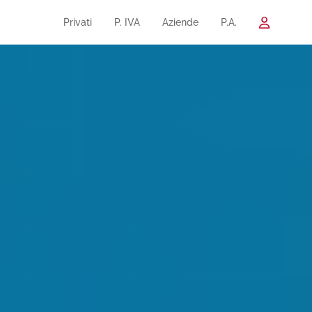
Privati
P. IVA
Aziende
P.A.