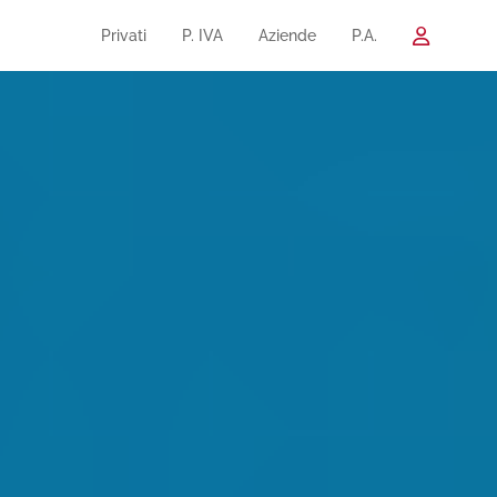
Privati
P. IVA
Aziende
P.A.