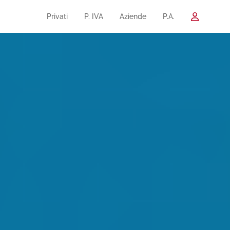
Privati
P. IVA
Aziende
P.A.