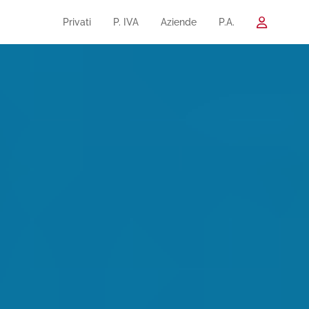
Privati
P. IVA
Aziende
P.A.