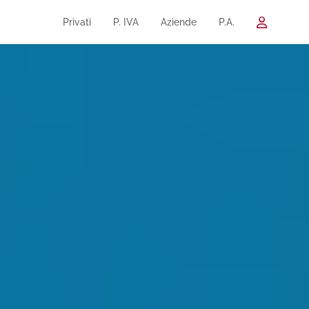
Privati
P. IVA
Aziende
P.A.