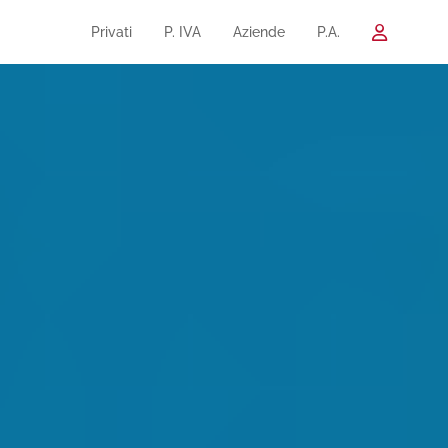
Privati
P. IVA
Aziende
P.A.