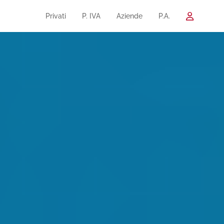
Privati
P. IVA
Aziende
P.A.