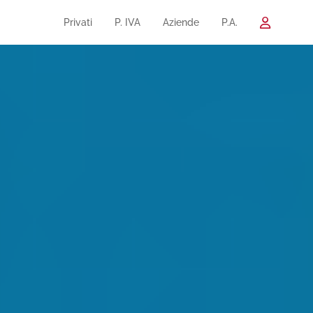
Privati
P. IVA
Aziende
P.A.