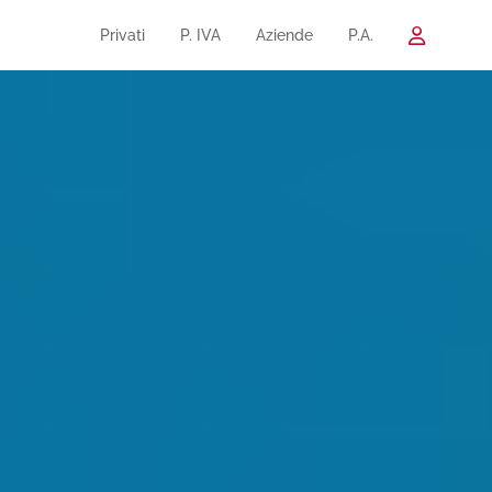
Privati
P. IVA
Aziende
P.A.