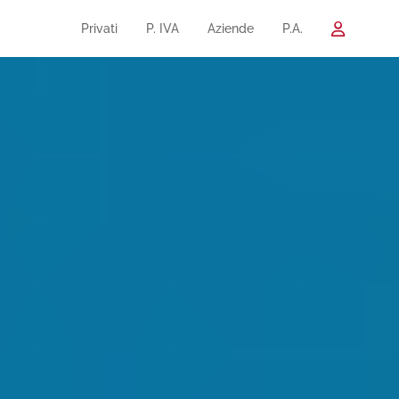
Privati
P. IVA
Aziende
P.A.