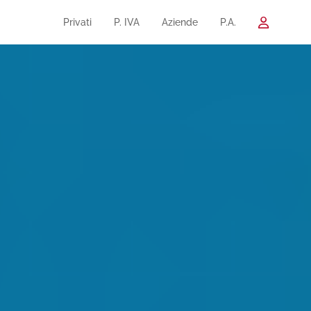
Privati
P. IVA
Aziende
P.A.