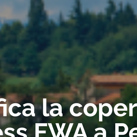
fica la cope
ess FWA a P