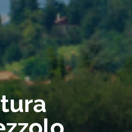
rtura
ezzolo