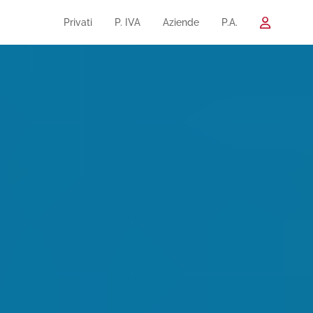
Privati
P. IVA
Aziende
P.A.