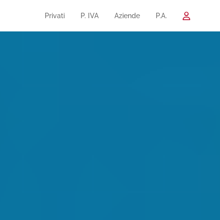
Privati
P. IVA
Aziende
P.A.