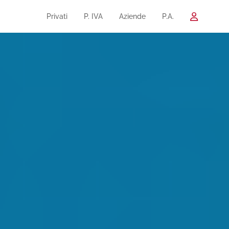
Privati
P. IVA
Aziende
P.A.