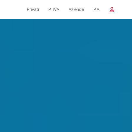
Privati
P. IVA
Aziende
P.A.