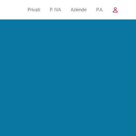
Privati
P. IVA
Aziende
P.A.