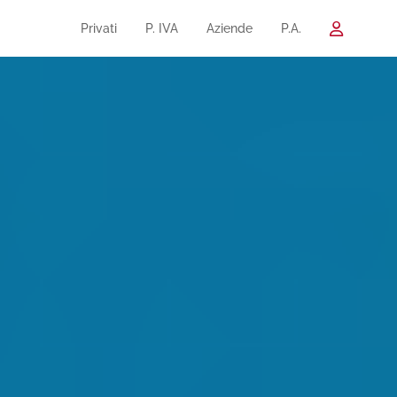
Privati
P. IVA
Aziende
P.A.