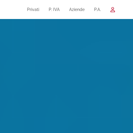
Privati
P. IVA
Aziende
P.A.