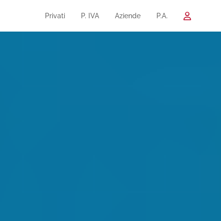
Privati
P. IVA
Aziende
P.A.