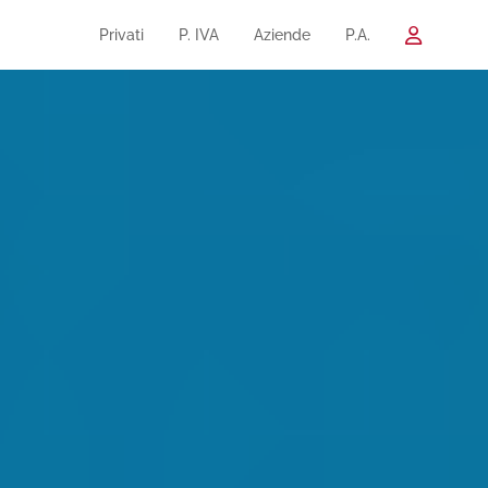
Privati
P. IVA
Aziende
P.A.