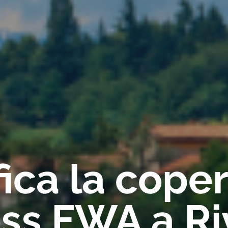
fica la cope
ess FWA a Ri