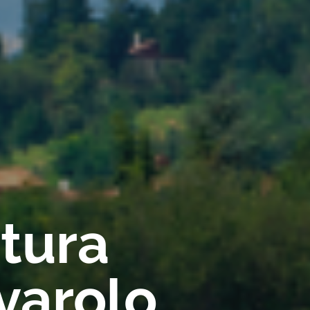
rtura
varolo