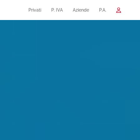
Privati
P. IVA
Aziende
P.A.