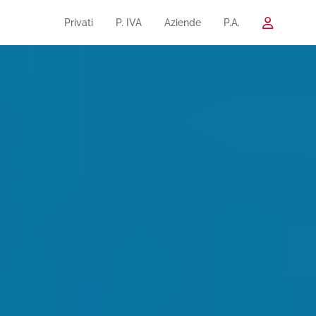
Privati
P. IVA
Aziende
P.A.