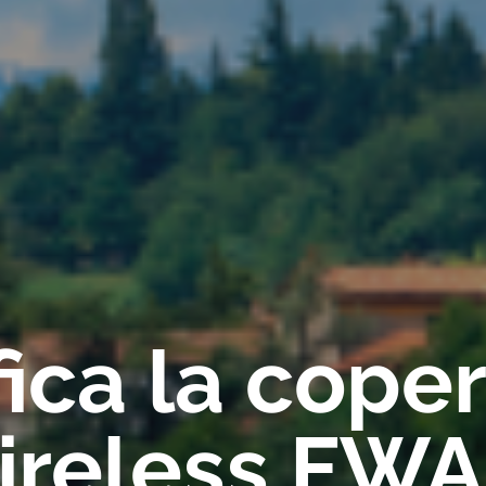
fica la cope
ireless FWA