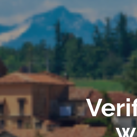
Veri
w