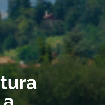
rtura
 a