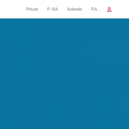
Privati
P. IVA
Aziende
P.A.