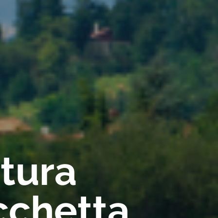
rtura
cchetta