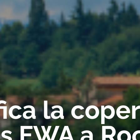
fica la cope
ss FWA a Ro