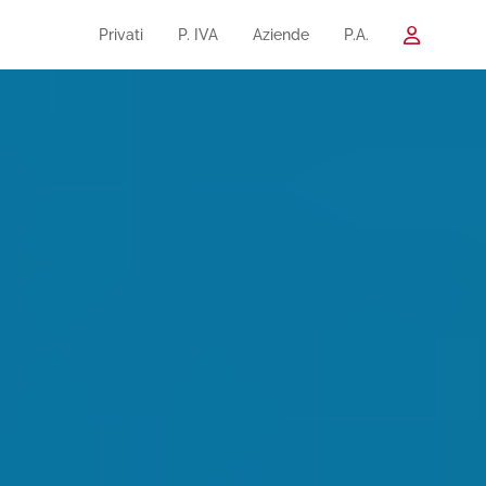
Privati
P. IVA
Aziende
P.A.