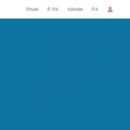
Privati
P. IVA
Aziende
P.A.