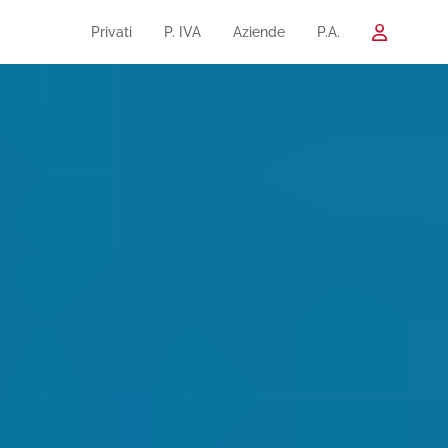
Privati
P. IVA
Aziende
P.A.