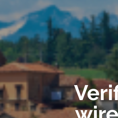
Veri
wire