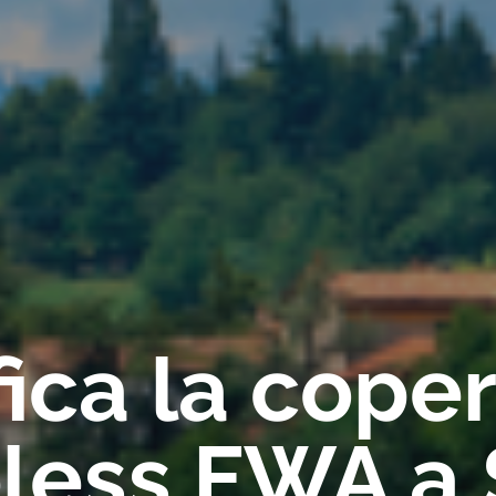
fica la cope
less FWA a 