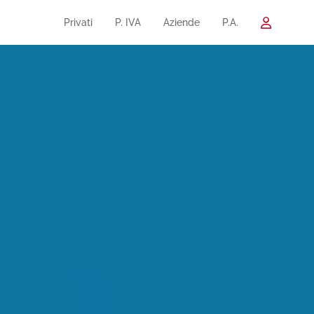
Privati
P. IVA
Aziende
P.A.