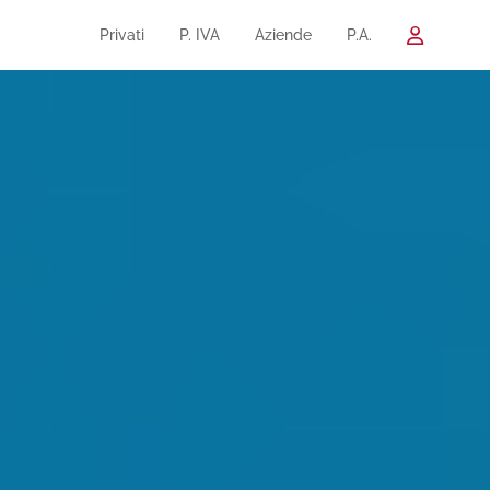
Privati
P. IVA
Aziende
P.A.