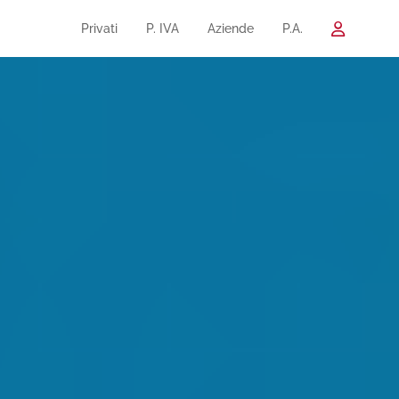
Privati
P. IVA
Aziende
P.A.