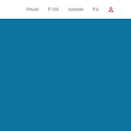
Privati
P. IVA
Aziende
P.A.