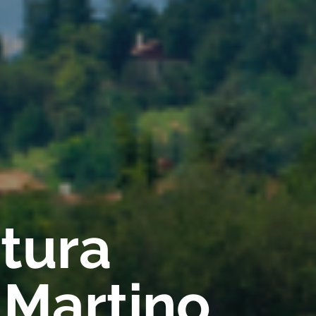
rtura
 Martino