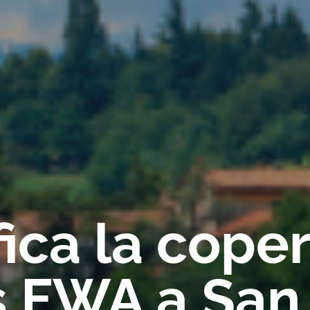
fica la cope
s FWA a San