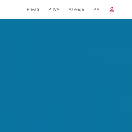
Privati
P. IVA
Aziende
P.A.