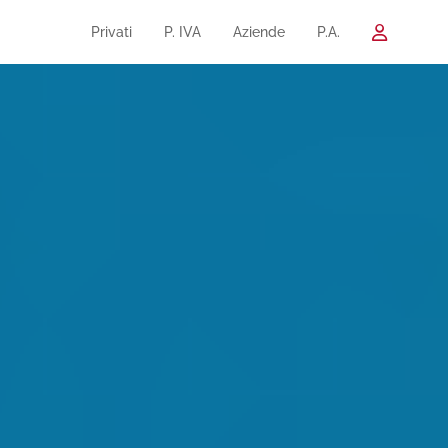
Privati
P. IVA
Aziende
P.A.