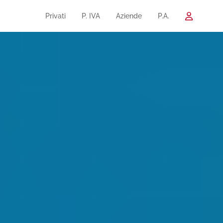
Privati
P. IVA
Aziende
P.A.