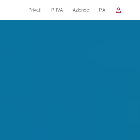
Privati
P. IVA
Aziende
P.A.