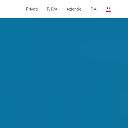
Privati
P. IVA
Aziende
P.A.