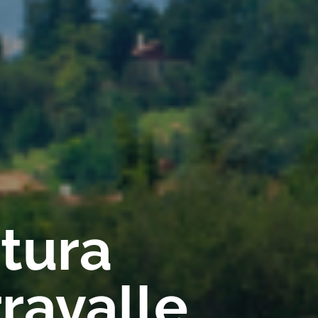
rtura
ravalle