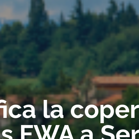
fica la cope
ss FWA a Ser