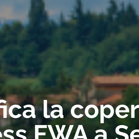
fica la cope
ess FWA a S