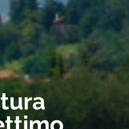
rtura
ettimo