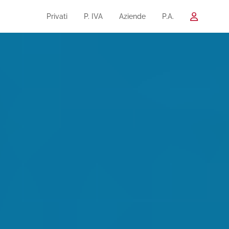
Privati
P. IVA
Aziende
P.A.